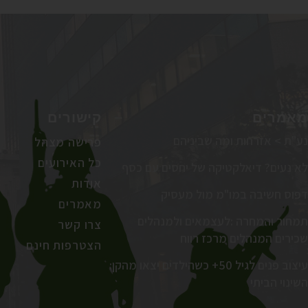
מאמרים
קישורים
נע"ת > אזרחות ומה שביניהם
פרישה מצהל
כל האירועים
לא נעים? דיאלקטיקה של יחסים עם כסף
אודות
דפוס חשיבה במו"מ מול מעסיק
מאמרים
תמחור והמחרה :לעצמאים ולמנהלים
צרו קשר
שכירים המנהלים מרכז רווח
הצטרפות חינם
עיצוב פנים לגיל 50+ כשהילדים יצאו מהקן:
השינוי הביתי