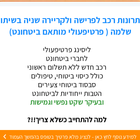
כויות יוצרים הינה באחריות המשתמש ולביטחונט 
מות נתונים) תשויכו אוטומטית כמנויים באתר בי
ים
– מחייבים רישיון יועץ השקעות מטעם משרד האוצר 
חייבים הצגת ניהול סיכונים – בכפוף להחלטת המע
ייבים הצגת ניהול סיכונים, תרומה לקהילה ובכפ
ק ופגע בעסקים רבים וחשוב היה לנו לקדם יוזמה ז
פיתוח המערכת תוכנן ל2021 אך הואץ והוקדם ל2020 כדי לאפשר 