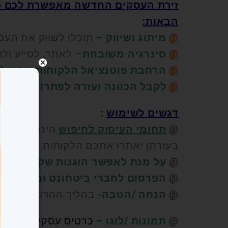
זירת העסקים החדשה מאפשרת לכם כ
הבאות:
@
מיתוג ושיווק –
תוכלו לשווק את העסק
@
סינרגיה משובחת
–
לאתר, לסייע ולה
@
הרחבת פוטנציאל הלקוחות מקהילת
@
לקבל הכוונה ועזרה לפתרונות לעס
דגשים לשימוש
:
@
תחומי העיסוק לחיפוש
הינם כלליים.
בעזרתן יאתרו אתכם הלקוחות באתר.
@
על מנת לאפשר הוגנות שקיפות
בכל 
@
הפרסום לחברי ביטחונט ובני זוגם
ל
@
הנחה /הטבה-
בהליך ההרשמה אתם מ
@
תמונות /לוגו –