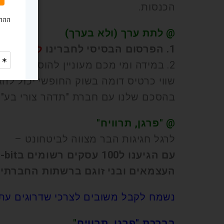
הכנסות.
@ לתת ערך (ולא בערך)
1. הפרסום הבסיסי לחברינו
ללא עלות
2. במידה ומי מכם מעוניין להוסיף רכיב של כרטיס דיגיטלי (לשימושו הפרטי) יוכל לרכוש שרות זה במחיר מסובסד.
שווי כרטיס דומה בשוק החופשי יכול להגיע עד 1500 ש"ח כו
בהסכם שלנו עם חברת "תדהר צורי בע"מ המחיר יעמוד על 350 ש
@ "פרגן, תרוויח"
לרגל חגיגות הבר מצווה לביטחונט –
העצמאים ובני זוגם ברשתות החברתיו
נשמח לקבל משובים לצרכי שדרוגים עתי
בברכת "פרגן, תרוויח
"