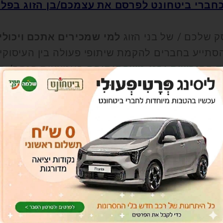
חברי ביטחונט
לפרסם את עצמכם/בן הזוג בפל
 שלכם / של בני הזוג
למי שמכירים אתכם ויכולי
סתייע בחברים להקמת שיתופי פעולה בין העיסוקי
 הפורשים ובני משפחותיהם
באמצעות הנחה/ ה
קים
מיועצי "החממה ליזמות ועסקים" של ביטחונט
ל
 עם זאת, במסגרת הגישה החדשנית אפשרנו לכם להז
חיפוש שירותים באתר, התוצאות שיוצגו בכל חיפוש
לא עלות וללא הגבלת זמן
(יש לציין בהרשמה את
וזמנים לפרגן ולהציע לחברי ביטחונט הטבה/הנח
כרטיס עסקי כולל שדה חובה לת