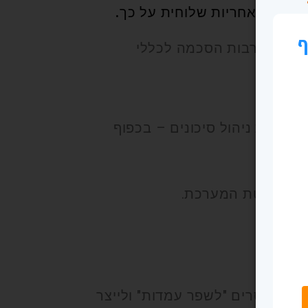
אין כל אחריות שלוחית על כך
.
טחונט לרבות הסכמה לכללי
והצגת ניהול סיכונים – בכפוף
רכת.
וף להחלטת המערכת.
ו.
לחברינו העצמאים/יזמים/פרילנסרים "לשפר עמדות" ולייצר