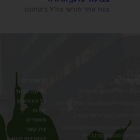
צוות אתר פורשי צה"ל ביטחונט
מאמרים
קישורים
נע"ת > אזרחות ומה שביניהם
פרישה מצהל
כל האירועים
לא נעים? דיאלקטיקה של יחסים עם כסף
אודות
דפוס חשיבה במו"מ מול מעסיק
מאמרים
תמחור והמחרה :לעצמאים ולמנהלים
צרו קשר
שכירים המנהלים מרכז רווח
הצטרפות חינם