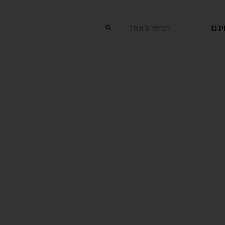
נם
חפשו באתר