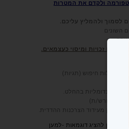
טפורמה ולקדם את המטרות
ם לסמוך ולהמליץ עליכם.
ם השונים
טבה.
מיקסום זכויות ומיסוי כעצמאים.
ין מילות חיפוש (תגיות)
 הינן רנדומליות בהחלט.
 שם הפורש/ת)
ה כחלק מעידוד הצרכנות ההדדית.
מונה או לוגו ועוד גלריה ל5 תמונות למי שמעוניין להציג דוגמאות -למען