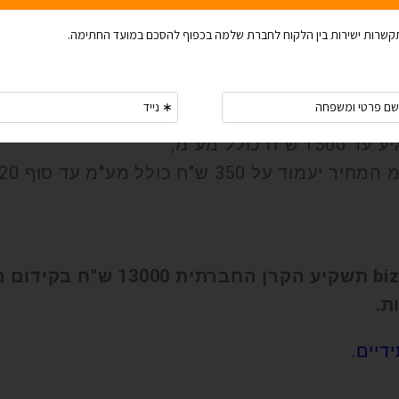
 וללא הגבלת זמן!
לל מע"מ,
"ח כולל מע"מ עד סוף 2020 .
עם הגיענו ל100 עסקים רשומים ב-bit
ת.
דיים.