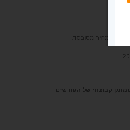
biz תשקיע הקרן החברתית 13000 ש"ח בקידום ממומן קבוצתי של הפורשים