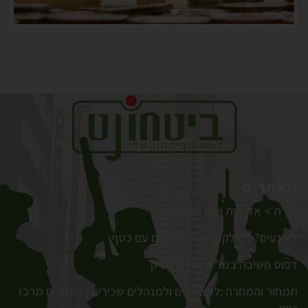
פיננסים
והשקעות
מאמרים
נע"ת > אזרחות ומה שביניהם
לא נעים? דיאלקטיקה של יחסים עם כסף
דפוס חשיבה במו"מ מול מעסיק
תמחור והמחרה :לעצמאים ולמנהלים שכירים המנהלים מרכז