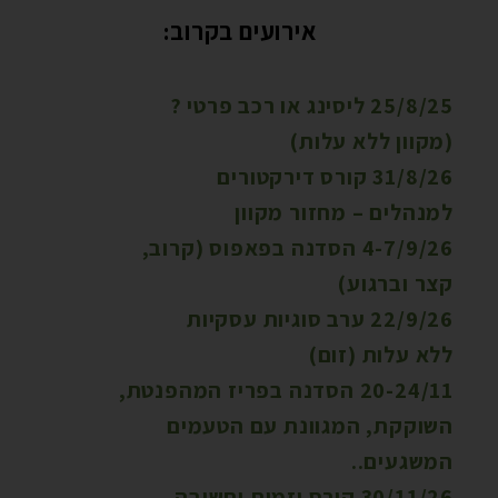
אירועים בקרוב:
25/8/25 ליסינג או רכב פרטי ?
ב אוגוסט 25,
(מקוון ללא עלות)
2026
31/8/26 קורס דירקטורים
ב אוגוסט 31,
למנהלים – מחזור מקוון
2026
4-7/9/26 הסדנה בפאפוס (קרוב,
ב ספטמבר 4,
קצר וברגוע)
2026
22/9/26 ערב סוגיות עסקיות
ב ספטמבר 22,
ללא עלות (זום)
2026
20-24/11 הסדנה בפריז המהפנטת,
ב נובמבר
השוקקת, המגוונת עם הטעמים
20,
המשגעים..
2026
30/11/26 קורס יזמות וחשיבה
ב נובמבר