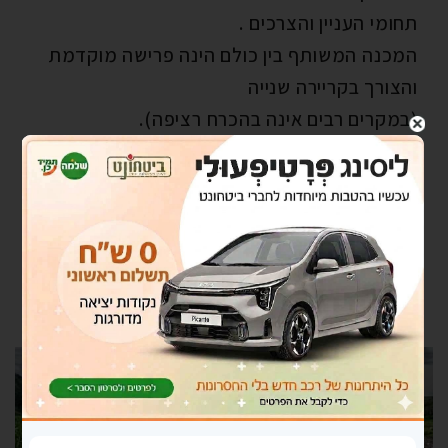
תחומי העניין והצרכים .
המכנה המשותף בין כולם הינה פרישה מוקדמת
והצורך בקריירה שנייה
(במקרים רבים אינה בהכרח רציפה).
אי הרציפות יכולה לנבוע מבחירה אישית או
ממאפייני עולם התעסוקה בו
אתה יכול להפוך בן לילה מסטאטוס של "מסודר
בגו'ב חייך" למחפש עבודה
.
אתה לא לבד !! "ביטחונט" עבורך רשת ביטחון
קבועה לקבלת או יצירת הזדמנויות חדשות.