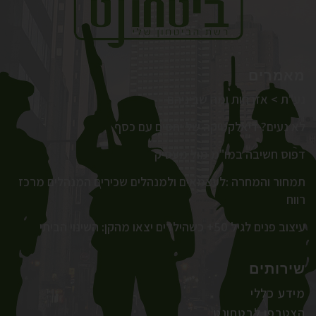
מאמרים
נע"ת > אזרחות ומה שביניהם
לא נעים? דיאלקטיקה של יחסים עם כסף
דפוס חשיבה במו"מ מול מעסיק
תמחור והמחרה :לעצמאים ולמנהלים שכירים המנהלים מרכז
רווח
עיצוב פנים לגיל 50+ כשהילדים יצאו מהקן: השינוי הביתי
שירותים
מידע כללי
הצטרפו לבטחונט