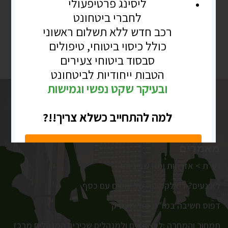
מאמרים
נע"ת > אזרחות ומה שביניהם
לא נעים? דיאלקטיקה של יחסים עם כסף
דפוס חשיבה במו"מ מול מעסיק
תמחור והמחרה :לעצמאים ולמנהלים שכירים המנהלים מרכז