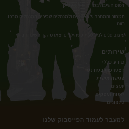
דפוס חשיבה במו"מ מול מעסיק
תמחור והמחרה :לעצמאים ולמנהלים שכירים המנהלים מרכז
רווח
עיצוב פנים לגיל 50+ כשהילדים יצאו מהקן: השינוי הביתי
שירותים
מידע כללי
הצטרפו לבטחונט
פגישה אישית
יועצים
יזמות ועסקים
טלפונים
למעבר לעמוד הפייסבוק שלנו