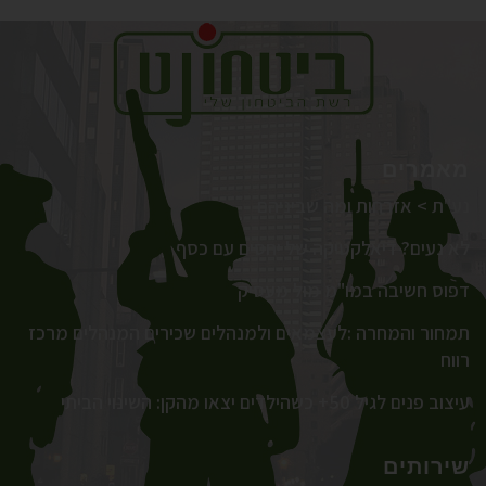
מאמרים
נע"ת > אזרחות ומה שביניהם
לא נעים? דיאלקטיקה של יחסים עם כסף
דפוס חשיבה במו"מ מול מעסיק
תמחור והמחרה :לעצמאים ולמנהלים שכירים המנהלים מרכז
רווח
עיצוב פנים לגיל 50+ כשהילדים יצאו מהקן: השינוי הביתי
שירותים