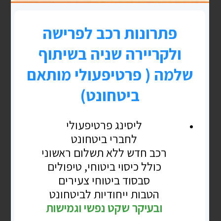
בתי מלון מומלצים בחו"ל
לונדון, רומא, בודפשט, ברלין, ברצלונה ,פירנצה,
טוסקנה, אמסטרדם, ורשה, מדרידהמלצות על בתי
מלון בחו"ל ממקור ראשון! בהן אנו מקיימים את
הסדנאות מעבר לים החל מ
READ MORE »
יולי 31, 2021
אין תגובות