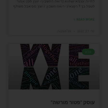
להיות עצמאיושהוא (רואה החשבון/ יועץ מס) אמור
לטפל בך ? רקעאיני רואה חשבון /יועץ מס אבל משתף
READ MORE »
יולי 17, 2021
אין תגובות
בלוג
עוסק "פטור מורשה"