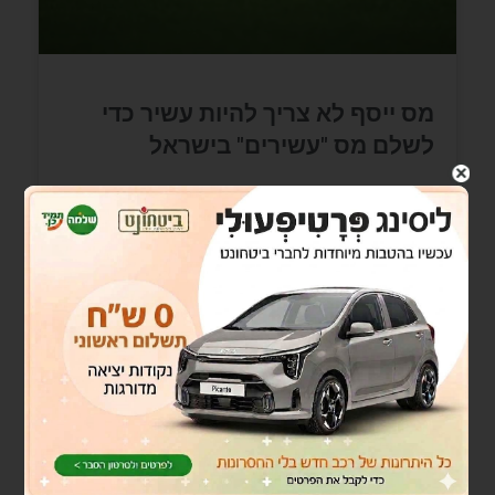
מס ייסף לא צריך להיות עשיר כדי
לשלם מס "עשירים" בישראל
לא צריך להיות עשיר כדי לשלם מס "עשירים"
בישראללמה לשים לב לקראת סוף שנה ..עצמאי וגם
שכיר (ובעצם כולם)–רקעזוכרים את חוק ההסדרים
שהומצא בשנות ה80
READ MORE »
ספטמבר 20, 2021
אין תגובות
בלוג