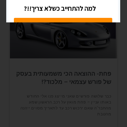
העסק שלי - יזמות ועסקים
פחת- ההוצאה הכי משמעותית בעסק
של פורש עצמאי – מלכוד?!
כבר שלושה פורשים שאני מייצג פנו אלי החודש
באותו עניין – פחת מואץ על רכב.הראשון שמע
מהחבר'ה שאם ירכוש רכב עד לתאריך מסוים ייהנה
מהטבת