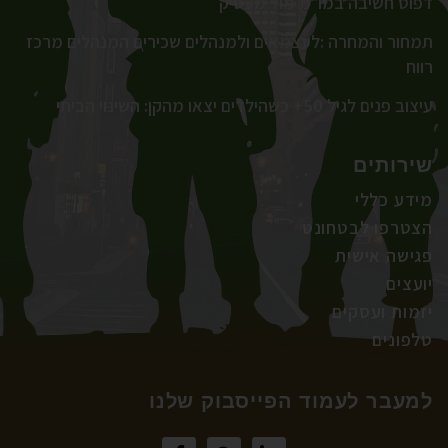
דפוס חשיבה במו"מ מול מעסיק
תמחור והמחרה :לעצמאים ולמנהלים שכירים המנהלים מרכז
רווח
עיצוב פנים לגיל 50+ כשהילדים יצאו מהקן: השינוי הביתי
שירותים
מידע כללי
הצטרפו לבטחונט
פגישה אישית
יועצים
יזמות ועסקים
טלפונים
למעבר לעמוד הפייסבוק שלנו