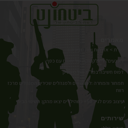
מאמרים
נע"ת > אזרחות ומה שביניהם
לא נעים? דיאלקטיקה של יחסים עם כסף
דפוס חשיבה במו"מ מול מעסיק
תמחור והמחרה :לעצמאים ולמנהלים שכירים המנהלים מרכז
רווח
עיצוב פנים לגיל 50+ כשהילדים יצאו מהקן: השינוי הביתי
שירותים