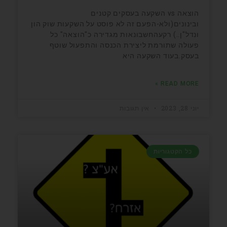
הוצאה vs השקעה בעסקים קטנים
ובינונים(ולא-הפעם זה לא פוסט על השקעות שוק הון
ונדל"ן..) רקעהחשבונאות מגדירה כ"הוצאה" כל
פעולה שתורמת ליצירת הכנסה והתפעול שוטף
בעסק.בעוד השקעה היא
READ MORE »
יוני 28, 2023
אין תגובות
כל הקטגוריות