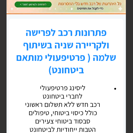
בלוג
"קרן השתלמות"-"מחסן חירום"-
"מקלט מס"- ומה שביניהם
ששואלים אותי בפא הכוונה לאזרחות על קרן
ההשתלמות (כשכיר) יש לא מעט פוסטים ומאמרים
שלי בתחום אבל בתמצית..–א. ככל שתוכלו-מומלץ
לא לפדות את הצבאית "מחסן
READ MORE »