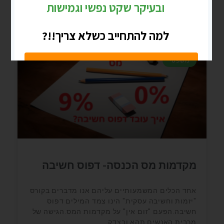
פברואר 3, 2024
אין תגובות
משפטי
מקדמות מס הכנסה- דפוס חשיבה
אחד הכלים המשמעותיים עליהם אנו מדברים בקורס
"יזמות וחשיבה עסקית" הינו צמד המילים דפוס
חשיבה.הפעם "זום אין" על מקדמות המס.הגישה של
מרבית האנשים תהא ובצדק