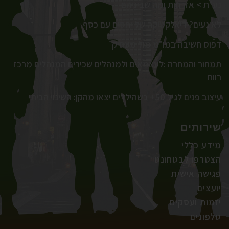
נע"ת > אזרחות ומה שביניהם
לא נעים? דיאלקטיקה של יחסים עם כסף
דפוס חשיבה במו"מ מול מעסיק
תמחור והמחרה :לעצמאים ולמנהלים שכירים המנהלים מרכז
רווח
עיצוב פנים לגיל 50+ כשהילדים יצאו מהקן: השינוי הביתי
שירותים
מידע כללי
הצטרפו לבטחונט
פגישה אישית
יועצים
יזמות ועסקים
טלפונים