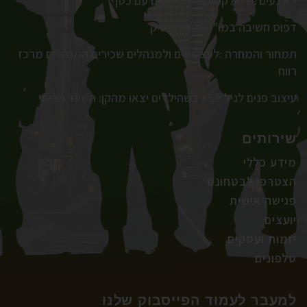
לא נעים? דיאלקטיקה של יחסים עם כסף
דפוס חשיבה במו"מ מול מעסיק
תמחור והמחרה :לעצמאים ולמנהלים שכירים המנהלים מרכז
רווח
עיצוב פנים לגיל 50+ כשהילדים יצאו מהקן: השינוי הביתי
שירותים
מידע כללי
הצטרפו לבטחונט
פגישה אישית
יועצים
יזמות ועסקים
טלפונים
למעבר לעמוד הפייסבוק שלנו