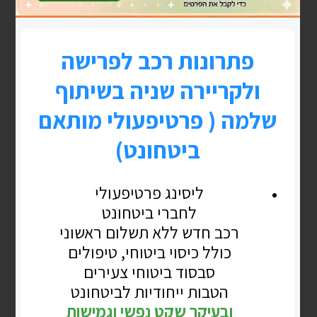
בלוג
רק "ל" – הליך הפרישה כהליך למידה
רק "ל"- את זה למדתי מהרמ"ח שלי (הפורש א')–
חמישי יום קבלה לפורשים מזה 11 שנים באהבה וללא
עלות בחמישי האחרון על הבוקר פגשתי את א'
READ MORE »