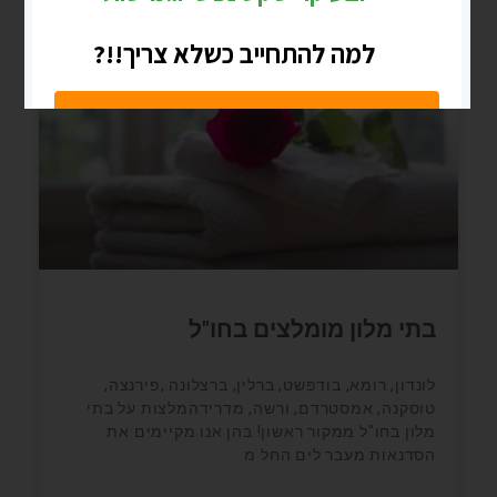
אוגוסט 7, 2021
אין תגובות
בלוג
בתי מלון מומלצים בחו"ל
לונדון, רומא, בודפשט, ברלין, ברצלונה ,פירנצה,
טוסקנה, אמסטרדם, ורשה, מדרידהמלצות על בתי
מלון בחו"ל ממקור ראשון! בהן אנו מקיימים את
הסדנאות מעבר לים החל מ