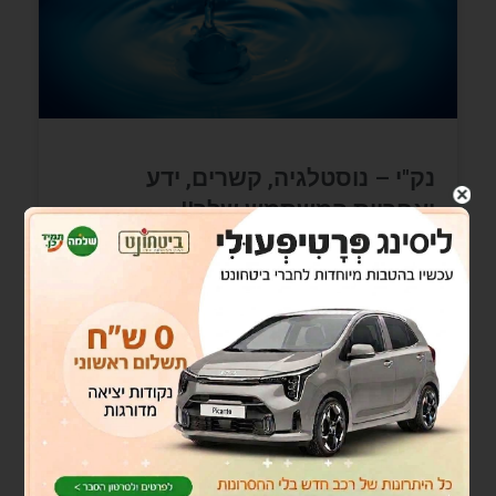
נק"י – נוסטלגיה, קשרים, ידע
ואחריות המשתמש שלך!!
נק"יבחלק מהרצאותיי (הארוכות יותר) אני עוסק גם
בחלק המנטאלי בעזיבת הארגון.מה שאנשי המקצוע
מכנים "הפיכת דף". על כמה שחשוב להשאיר
משקעים ולצאת נק"י לדרך חדש.נקי במשמעות
READ MORE »
אוגוסט 11, 2021
אין תגובות