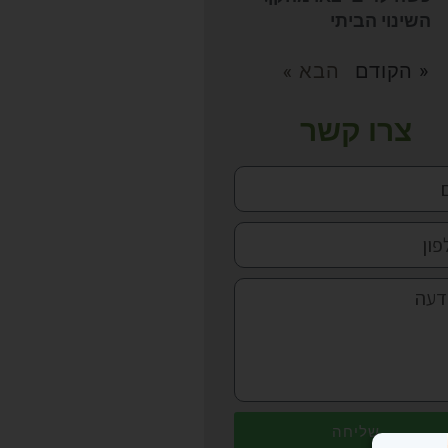
השינוי הביתי
« הקודם
הבא »
צרו קשר
שליחה