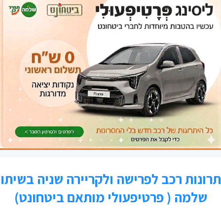
אי
בל
בר
ה
ו
ה
ח
טי
ט
יח
כל
מ