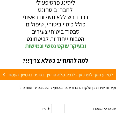
נד
ני
ע
פ
ק
LINKEDIN
ת