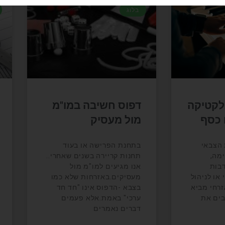
בלוג
לקטיקה
דפוס חשיבה במו"מ
 כסף
מול מעסיק
הצבאי
בתחנת הפרישה או בעוד
מה,
תחנות קריירה בשנים שאחרי..
דבות
אנו מגיעים למו"מ מול
או לניהול
מעסיקים.באזרחות שלא כמו
זרחי מביא
בצבא -הדפוס אינו "חד חד
בים את
ערכי" באמת.אלא פעמים
דברים נאמרים