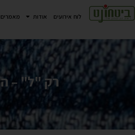
לוח אירועים
אודות
מאמרים
רק "ל" – ה