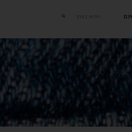
נם
חפשו באתר