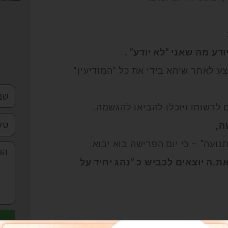
דע מה שאני "לא יודע" .
ע לאחר שיהא בידי את כל "המודיעין"
לרשותו ויוכלו להביאו להגשמה.
ה,
נועה" – כי יום הפרישה בוא יבוא.
 3 חודשי נהג מלווה את.ה יוצאים לכביש כ "נהג יחיד על