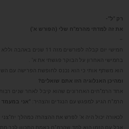
רק "ל"-
את זה למדתי מהרמ"ח שלי (הפורש א')
–
חמישי יום קבלה לפורשים מזה 11 שנים באהבה וללא עלות
בחמישי האחרון על הבוקר פגשתי את א' .
הוא משתף אותי כי הוא נכנס לחופשת הפרישה עם השלט
ומהיכן האנלוגיה הזו אתם שואלים?
אחד הרמ"חים האחרונים שהוא קיבל לאחר שנים רבות 
הרמ"ח הגיע למפגש עם הנגדים והצהיר:
"אני במעמד "
לכאורה יכול היה א' לפרש את ההצהרה כמהלך יח"צני 
אבל עם הזמן הוא למד שהרמ"ח באמת התכוון לכך מתוך