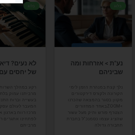
בלוג
בלוג
נע"ת > אזרחות ומה
לא נעים? דיא
שביניהם
של יחסים עם
נלך קצת במנהרת הזמן לימי
רקע במהלך השרות 
הקורונה ולקורס דירקטורים
מרביתנו עמוק בלחי
מקוון בסגר בהמצאה שהכרנו
בעשייה וברוח התנ
>ZOOMבאחד המחזורים
המעבר לעולם עסקי 
הצטרף פורש ותיק מעל עשור
מרכז רווח בארגון א
שהציג עצמו כסמנכ"ל בחברת
לפתחינו אתגרים ר
תחבורה גדולה
מרביתם