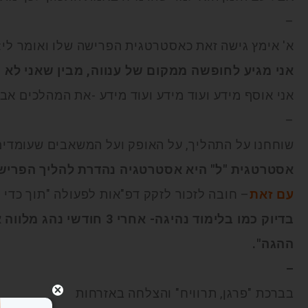
–
א' אימץ גישה זאת כאסטרטגית הפרישה שלו ואומר לי:
אני מגיע לחופשה ממקום של ענווה, מבין שאני לא יו
אני אוסף מידע ועוד מידע ועוד מידע -את המהלכים אבצ
–
שוחחנו על התהליך, על האופק ועל המשאבים שעומדים 
אסטרטגית "ל" היא אסטרטגיה נהדרת להליך הפריש
עם זאת
– חובה לזכור לזקק דפ"אות לפעולה "תוך כדי ת
בדיוק כמו בלימוד נהיגה- אחרי
ההגה".
–
בברכת "פרגן, תרוויח" והצלחה באזרחות