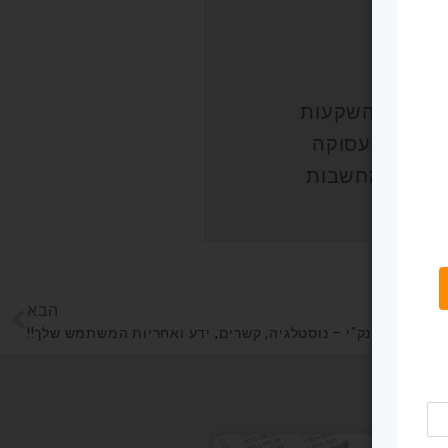
לן
הול
סקים
יננסים והשקעות
ריירה ותעסוקה
ובנות ומחשבות
הבא
נק"י – נוסטלגיה, קשרים, ידע ואחריות המשתמש שלך!!