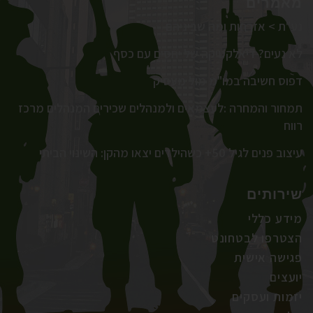
מאמרים
נע"ת > אזרחות ומה שביניהם
לא נעים? דיאלקטיקה של יחסים עם כסף
דפוס חשיבה במו"מ מול מעסיק
תמחור והמחרה :לעצמאים ולמנהלים שכירים המנהלים מרכז
רווח
עיצוב פנים לגיל 50+ כשהילדים יצאו מהקן: השינוי הביתי
שירותים
מידע כללי
הצטרפו לבטחונט
פגישה אישית
יועצים
יזמות ועסקים