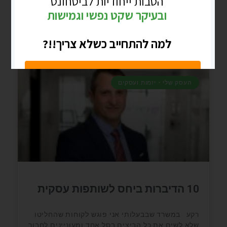
READ MORE »
דצמבר 18, 2022
אין תגובות
העסק שלי - יזמות ועסקים
10 הדיברות ביחס לשותפות עסקית
רקע במשרד שבבעלותי אני פוגש לקוחות שהחליטו
שלא לשים את כל הביצים בסל אחד ומעוניינים לחבור