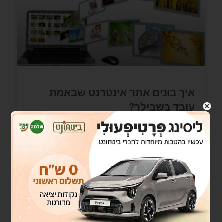
איך בונים אתר אינטרנט שבאמת
עובד בשבילך?
רקעהשקענו הרבה כסף וזמן בנינו אתר באמת יפה
שסוף כל סוף אנו מרוצים ממנו, השקנו את האתר
לפני כחודשיים ואף השקענו בקמפיין ברשתות
החברתיות ונכנסת
READ MORE »
ינואר 8, 2023
אין תגובות