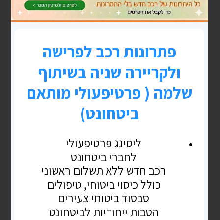
בלוג
שותפות בקטנה- מודל ה DUPLICAT
אנו פורשים מצה"ל.רוצים להגשים חלום, לרוב זה
הרבה יותר נוח, נעים, מפרה ומחלק סיכונים לעשות
יחד עם מישהו.לרוב גם נבחר עם חבר או חברה
ששירתנו
READ MORE »