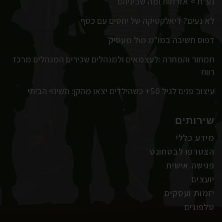
נע"ת > אזרחות ומה שביניהם
לא נעים? דיאלקטיקה של יחסים עם כסף
דפוס חשיבה במו"מ מול מעסיק
תמחור והמחרה :לעצמאים ולמנהלים שכירים המנהלים מרכז
רווח
עיצוב פנים לגיל 50+ כשהילדים יצאו מהקן: השינוי הביתי
שירותים
מידע כללי
הצטרפו לבטחונט
פגישה אישית
יועצים
יזמות ועסקים
טלפונים