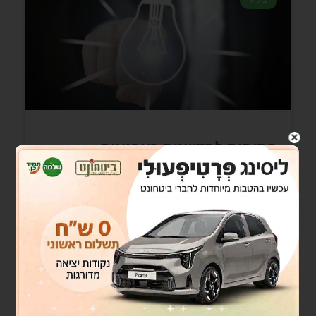
בלוג
פתיחות לחדשנות בארגונים
כאשר פרשתי צה"ל ב30/4 כבר ב1/6 פתחתי עוסק
מורשה כדי להכניס את עצמי מנטלית למחויבות
ולהתחיל "לנוע בשדרות…" תכניות לחוד. מציאות
לחוד. לבנון ה2 "טרפה
READ MORE »
מאי 14, 2023
אין תגובות