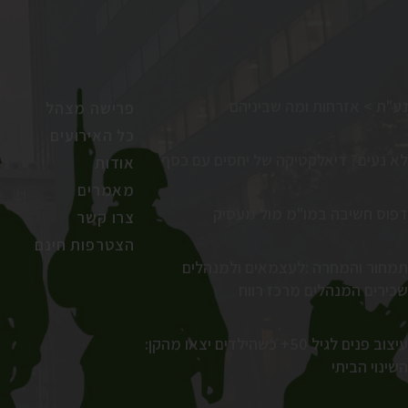
נע"ת > אזרחות ומה שביניהם
פרישה מצהל
כל האירועים
לא נעים? דיאלקטיקה של יחסים עם כסף
אודות
מאמרים
דפוס חשיבה במו"מ מול מעסיק
צרו קשר
הצטרפות חינם
תמחור והמחרה :לעצמאים ולמנהלים
שכירים המנהלים מרכז רווח
עיצוב פנים לגיל 50+ כשהילדים יצאו מהקן:
השינוי הביתי