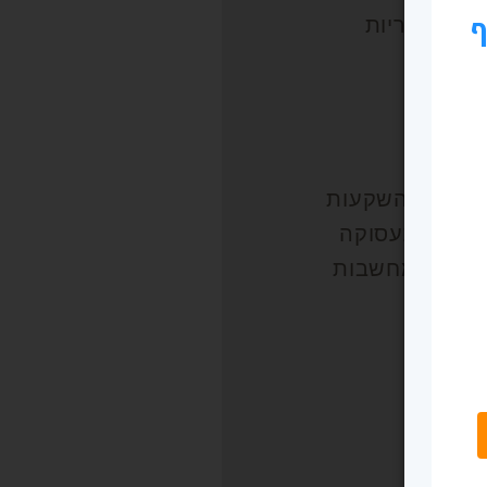
 הקטגוריות
שפטי
לן
הול
סקים
יננסים והשקעות
ריירה ותעסוקה
ובנות ומחשבות