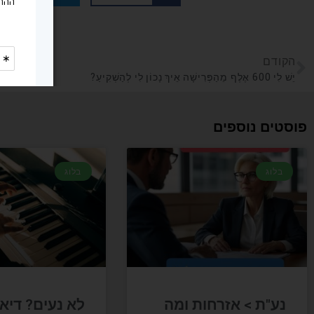
הקודם
יֵשׁ לִי 600 אֶלֶף מֵהַפְּרִישָׁה אֵיךְ נָכוֹן לִי לְהַשְׁקִיעַ?
פוסטים נוספים
בלוג
בלוג
נע"ת > אזרחות ומה
לא נעים? דיא