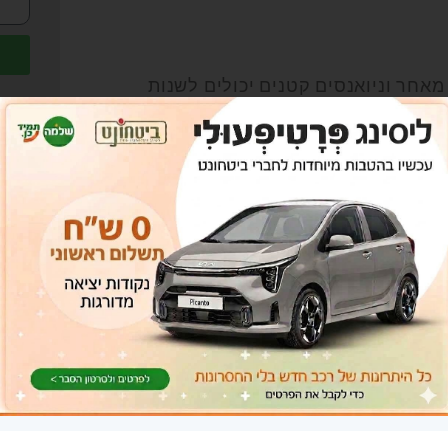
אחר וניואנסים קטנים יכולים לשנות
אי
בל
ה עניינית על ידי רואה חשבון.
בר
ט
ה
ו
ה
ח
טי
ט
יח