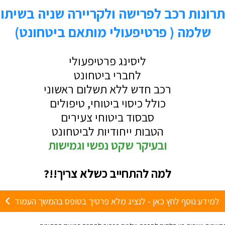
כל
מ
נד
ני
ע
פ
ק
ת
LINKEDIN