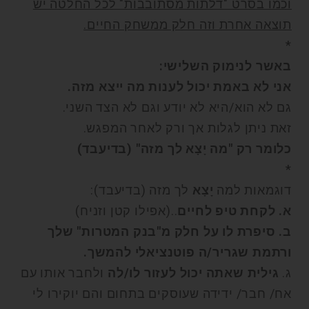
וכמו בסרט "דלתות מסתובבות" לכל החלטה יש
תוצאה אחרת וזה חלק ממשחק החיים.
*
באשר לנימוק השלישי:
אני לא באמת יכול לענות מה ייצא מזה.
גם לא הוא/היא לא יודע וגם לא הצד השני.
זאת ניתן לגלות אך ורק לאחר המפגש.
כלומר רק "מה יָצָא לך מזה" (בדיעבד)
*
דוגמאות למה
יָצָא
לך מזה (בדיעבד):
א. לקחת טיפ לחיים
..(אפילו קטן וזניח)
ב. סיפרת לו על חלק מ"בנק המטרות" שלך
ורתמת שגריר/ה פוטנציאלי להמשך.
ג.
גילית שאתה יכול לעזור לו/לה
ולחבר אותו עם
אח/ חבר/ ידידה שעוסקים בתחום והם יוקירו לי