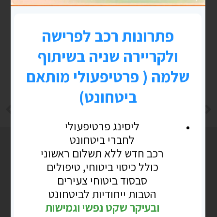
LINKEDIN
TWITTER
FACEBOOK
הקודם
הבא
הילד/ה משתחררים/ השתחררו מצה"ל !
קופת גמל להשקעה -מה צריך לדעת?
פוסטים נוספים
בלוג