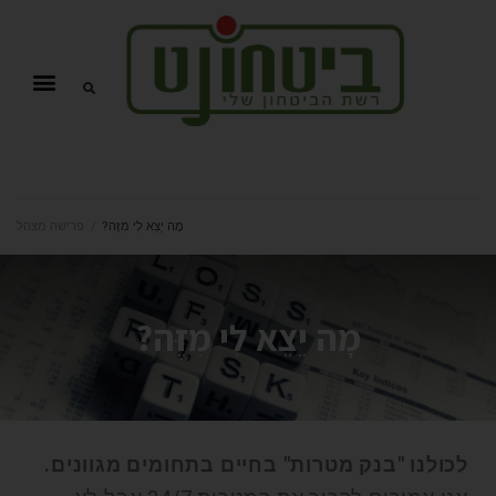
מָה יֵצֵא לִי מִזֶּה?
/
פרישה מצהל
מָה יֵצֵא לִי מִזֶּה?
לכולנו "בנק מטרות" בחיים בתחומים מגוונים.