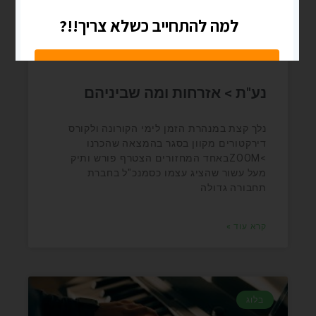
נע"ת > אזרחות ומה שביניהם
נלך קצת במנהרת הזמן לימי הקורונה ולקורס
דירקטורים מקוון בסגר בהמצאה שהכרנו
>ZOOMבאחד המחזורים הצטרף פורש ותיק
מעל עשור שהציג עצמו כסמנכ"ל בחברת
תחבורה גדולה
קרא עוד »
בלוג