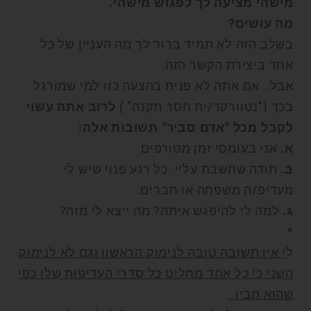
מישהי מציעה לך לפגוש מישהי.
מה עושים?
בשלב הזה לא תמיד ברור לך מה העניין של כל
אחד ביצירת הקשר הזה.
אבל.. אם אתה לא פנית בהצעה כזו למי שמורגל
בכך ("נטוורקר/ית חסר תקנה" )
לרוב אתה עשוי
לקבל מכל "אדם סביר" תשובות אלה:
א.
אני בעומסי זמן מטורפים ..
ב.
תודה שחשבת עליי. כל רגע פנוי שיש לי
מעדיפ/ה משפחה או חברים.
ג.
למה לי להיפגש איתה? מה ייצא לי מזה?
*
ל
י אין תשובה טובה לנימוק הראשון וגם לא לנימוק
השני כי כל אחד מחליט כל סדרי העדיפות שלו כפי
שהוא מבין .