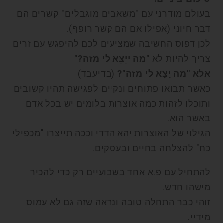
בעולם מודרני עם "משאבים מוגבלים" קשרים הם
דבר חיוני (אפילו אם הם קשר רופף).
לכן דפוס החשיבה שמציעים לכם להיפגש עם זרים
צריך להיות לא
"מה ייֵצֵא לי מזה?"
אלא "מה יָצָא לי מזה"?
(בדיעבד)
כאשר תבואו פתוחים ונקיים לפגישה תהיו קשובים
ותוכלו לזהות כמה אוצרות בלומים יש בכל אדם
באשר הוא.
הגילוי של האוצרות יהא הדדי וככה תייצרו "מכפילי
כח" להצלחה בחיים ובעסקים.
להתחיל עם פ.א אחד בשבועיים רק כדי להכיר
מישהו חדש.
זוהי כבר התחלה טובה ונראה שזה גם לא עמוס
מידיי.