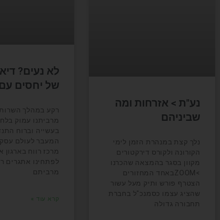
לא נעים? דיא
של יחסים עם
נע"ת > אזרחות ומה
רקע במהלך השרות 
שביניהם
מרביתנו עמוק בלחי
בעשייה וברוח התנ
המעבר לעולם עסקי 
נלך קצת במנהרת הזמן לימי
מרכז רווח בארגון א
הקורונה ולקורס דירקטורים
לפתחינו אתגרים ר
מקוון בסגר בהמצאה שהכרנו
מרביתם
>ZOOMבאחד המחזורים
הצטרף פורש ותיק מעל עשור
שהציג עצמו כסמנכ"ל בחברת
קרא עוד »
תחבורה גדולה