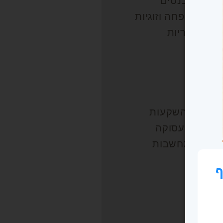
עימה מכנסים
ד – משפחה וזוגיות
 הקטגוריות
שפטי
לן
הול
סקים
יננסים והשקעות
ריירה ותעסוקה
ובנות ומחשבות