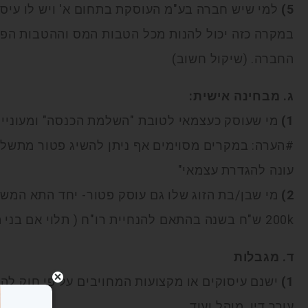
5)
למי שיש חברה בע"מ העוסקת בתחום א' ויש לו עיסו
במקרה כזה יכול להנות מכל הטבות המס וההטבות הפנ
החברה. (שיקול חשוב)
ג. מבחינה אישית:
1)
מי שעוסק כעצמאי לטובת "השלמת הכנסה" ומעוניין
#הערה: במקרים מסוימים אף ניתן להשיג פטור מתשלו
עונה להגדרת עצמאי"
2)
מי שבן/בת הזוג שלו גם עוסק פטור- יחד התא המש
200k ש"ח בשנה בהתאם להנחיית רו"ח ( תלוי אם בני הזוג זוכים לחישוב מס נפרד/משותף).
ד. מגבלות
1)
ישנם עיסוקים או מקצועות המחויבים על פי חוק להי
עורך דין, מוהל ועוד.