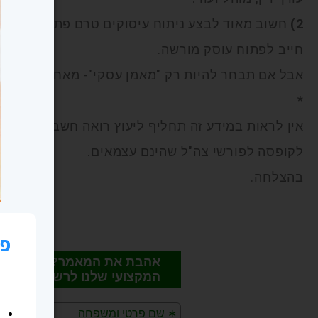
2)
חשוב מאוד לבצע ניתוח עיסוקים טרם פתיחת התיק.
חייב לפתוח עוסק מורשה.
אבל אם תבחר להיות רק "מאמן עסקי"- מאחר ואין "מרכי
*
אין לראות במידע זה תחליף ליעוץ רואה חשבון ,מידע 
לקופסה לפורשי צה"ל שהינם עצמאים.
בהצלחה.