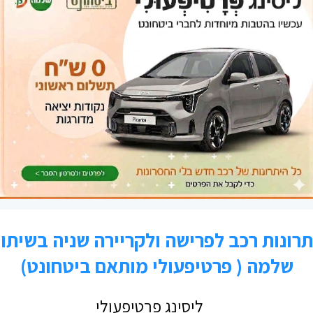
ט
יח
 כך אם תבחר להיות יועץ עסקי תהא
כל
מ
ב ייעוץ" תוכל להיות עוסק פטור.
נד
ני
זה הינו רק הזמנה לחשיבה אחרת מחוץ
ע
פ
ק
ת