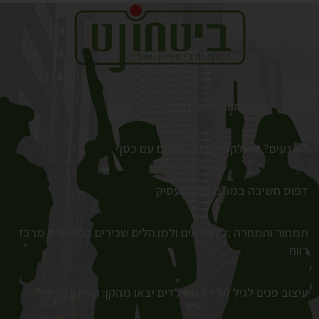
נע"ת > אזרחות ומה שביניהם
לא נעים? דיאלקטיקה של יחסים עם כסף
דפוס חשיבה במו"מ מול מעסיק
תמחור והמחרה :לעצמאים ולמנהלים שכירים המנהלים מרכז
רווח
עיצוב פנים לגיל 50+ כשהילדים יצאו מהקן: השינוי הביתי