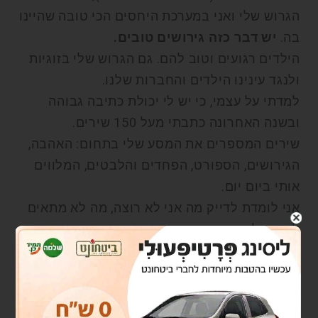
הגרוש שלי ואני במערכת היחסים הכי טובה שהיינו
בה.
יש דבר כזה גירושים טובים.
הילדים רגועים וטוב להם. גם הגרוש שלי בזוגיות
ולנגד עינינו הילדים והחברות שלנו.
למדתי על עצמי, כי יש לי יכולת כתיבה גבוהה
ובשנה האחרונה כתבתי מעל 150 שירים.
שירים המספרים את המסע שלי בתחום: האהבה,
הגירושים, הספורט, הפחדים והלבטים, המלווים
אותי ביום יום.
אני לומדת לדייק מה אני לא רוצה, מה לא מתאים
לי ואני לא מחכה זמן רב, כי החיים קצרים.
עדיין נותרה השאלה הפתוחה: מה אני רוצה לעשות
כשאהיה גדולה? מנסה דברים חדשים, קוראת המון
ספרים,
נפגשת עם חברים וגם עם אנשים, שאני מכירה