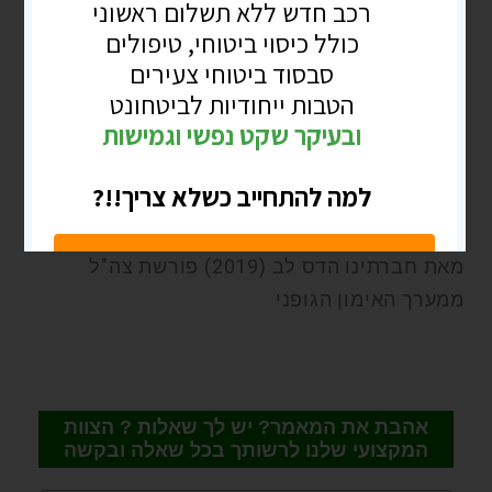
היעד להיות מאושרת, להנות מחיי, מילדיי,
ממשפחתי, לגלות מי אני ומה אני, להיות
משמעותית וליצור.
מי שרוצה ויש לו שאלות, יותר ממוזמן לפנות,
אשמח לשתף ולענות על שאלות. הכול פתוח.
מאחלת לכם להרגיש, להיות בנוכחות ואותנטיים,
כי עכשיו אין מי שמחליט עבורנו, אלא אנחנו בלבד.
מאת חברתינו הדס לב (2019) פורשת צה"ל
ממערך האימון הגופני