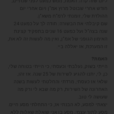
ליום שזה קרה. האמת, ממש כמעט לפני שנתיים,
חודש אחרי שבוטל מרוץ אמ"ן ויום אחרי יום
ההולדת שלי, זומנתי לרמ"ח משא"ן.
שם קיבלתי את הבשורה: תודה לך על כמעט 24
שנה בצה"ל ועל כמעט 16 שנים בתפקיד קצינת
האימון הגופני של אמ"ן, ואין מה לעשות זה לא את,
זו המערכת, אז יאללה ביי.
האמת?
הייתי בשוק, נעלבתי וכעסתי, כי הייתי בטוחה שלי,
כן, לי, יתנו להגיע לשירות של 25 שנה. אז זהו,
שלא! אז כעסתי, מרדתי והחלטתי לעשות בשנה
האחרונה של השירות, רק מה שבא לי ורק מה
שעושה לי טוב.
יצאתי למסע, לא הבנתי אז, כי התחלתי מסע חיים.
מסע לתוך עצמי, מסע בו אני שואלת שאלות ללא