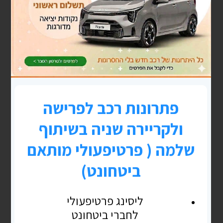
ברשת, לקפה, לסיעור מוחות וסתם להיכרות ומתן
מקום לרעיונות חדשים,
כי תכל'ס אני מרגישה כמו:
עליסה בארץ
הפלאות, או יותר נכון בארץ האפשרויות הבלתי
מוגבלות.
אני חושבת שבשנה האחרונה עבדתי הכי הרבה.
"עבדתי" את חיי.
אני מרגישה שכל אחד מאיתנו כאן, צריך לעשות
מה שטוב לו, מה שנכון לו, מה שהלב שלו אומר לו.
אין כאן נכון או לא נכון.
אין כאן שביל אבנים צהובות, שעלינו לחצות, על
מנת להגיע ליעד.
כי מה הוא היעד?
בשבילי,