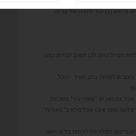
 הפלא גם טיסות ברכישה אישית זולות
מראש (בניגוד להגיון של קנייה
חת הטיול כולו. לכן חשוב לבדוק כמה
מיקום המלון – הטוב ביותר הוא לכוון ללפחות למלון 4 כוכבים לפחות בלב העיר –נוכל
ת .
 אבל גם כאן יש "פאתי עיר" בשכונה
רצלונה (אכן שקט אבל מלא ב"מאורות"
ם מיקום המלונות) לפחות בדקו האם