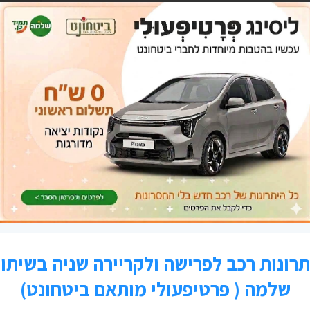
 להשפיע על גובה המיסוי אלא על מחיר
כל
מ
נד
תמיד מופיע בכרטיס הטיסה ולאחר
ני
החזרה לא להכנס לאדישות כי "אל על" מזכים אותך בניקוד רק 5 ימי עבודה לאחר החזרה
ע
ריות משתמש" לוודא שקיבלת באמת
פ
ק
ההזנה.עליך להקפיד לא להזין את
ת
ת ביקורת. ההזמנה תיקלט אבל לא
 יש עלות תועלת משל עצמה.
ו "דיסונס" כי בסופו של כל