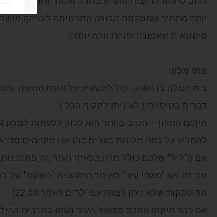
לרוב טיסות החוצות סופ"ש בחו"ל זולות יותר ולמרבית
יותר ממחיר שמשלמת קבוצה המבטיחה לעצמה מושבים 
סיטונאית שאמורה להיות זולה יותר).
בתי מלון:
בית המלון בו תשהו יכול להשפיע על מידת החוויה והצל
דברים בסיסיים ( לא ניתן להקיף הכל )
להמליץ על כמה מלונות בערים בהן אנו מקיימים סדנאו
אם ה"דיל" שלכם כולל מלון בפאתי העיר ,זה פחות נוח,
סבירה ויש "פאתי עיר" באיזור התעשייה "השקט" של ב
מפוקפקות שלא ניתן לצאת עם ילדים לאחר 22.00)
אם כבר מיקמו אתכם בפאתי העיר (שזה במרבית הדילי