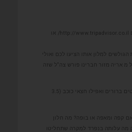
א. חוות דעת: לבדוק "חוכמת המונים" באתרים מובילים http://www.tripadvisor.co.il/ או
גולשים למלון אותו הציעו לכם ואולי
 מ אריה מזור חברינו פורש צה"ל שזה
ב. כמה כוכבים המלון מדורג – ברוב העולם יש סטנדרטים ברורים ואפילו חצאי כוכב (3.5
אם קפה ומאפה או בופה? מה חלון
וק מה עלותה בנפרד למקרה שתחליטו