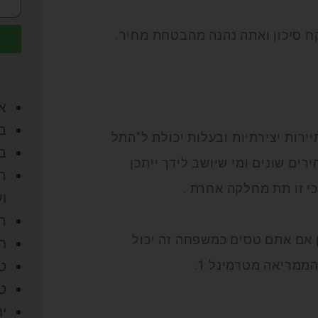
 סיכון ואתה נהנה מהבטחת מחיר.
אי
בל
רות יצירתיות ובעלות יכולת ל"התל
בר
ים שונים ומי שיושב לידך ייתכן
ה
כי זו תת מחלקה אחרת .
ו
ה
מינל 1 לטרמינל 3 בכ 15 דולר ולכן אם אתם טסים כמשפחה זה יכול
ח
ממריאה מטרמינל 1.
טי
ט
יח