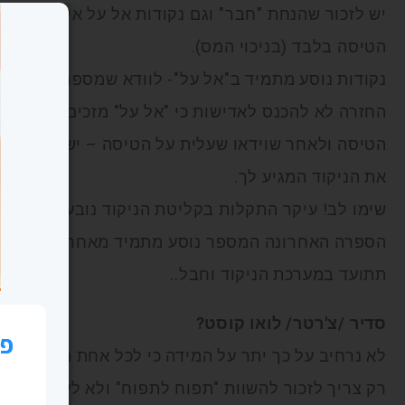
יש לזכור שהנחת "חבר" וגם נקודות אל על אינן יכולות
הטיסה בלבד (בניכוי המס).
נקודות נוסע מתמיד ב"אל על"- לוודא שמספר נוסע מ
הטיסה ולאחר שוידאו שעלית על הטיסה – יש לך "אח
את הניקוד המגיע לך.
שימו לב! עיקר התקלות בקליטת הניקוד נובעות מארוע 
הספרה האחרונה המספר נוסע מתמיד מאחר והינה ספר
תתועד במערכת הניקוד וחבל..
סדיר /צ'רטר/ לואו קוסט?
לא נרחיב על כך יתר על המידה כי לכל אחת מהחלופות
רק צריך לזכור להשוות "תפוח לתפוח" ולא לעשות לעצמנ