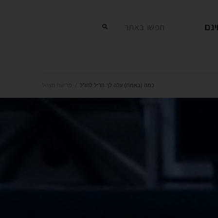
נם
חפשו באתר
כמה (באמת) עלה לך הדיל לחו"ל
/
פרישה מצהל