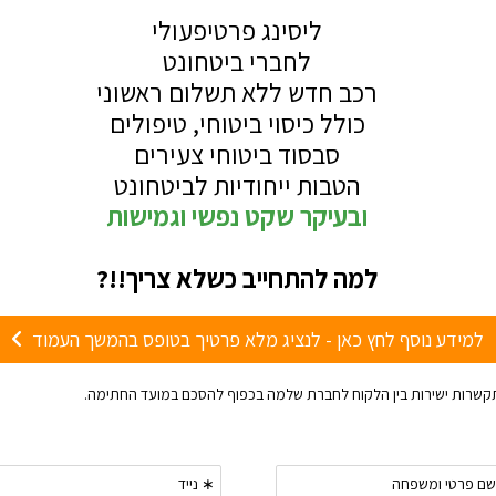
 ובעיקר להאמין לעצמינו שזה נכון ,
נות בדרך" הצ'רטר עלה לנו כמו
אם יש לנו זמן, סבלנות ואנו בלי ילדים אולי שווה לטוס לאמסטרדם דרך מוסקבה ב15 שעות
ומלץ מעבר לכאב הראש יהיו לכך עלויות
 ויהרוס לנו את יום הטיול הראשון. ו
ופה ז ו- את ה 15 שעות תנצלו לסיור בעיר מוסקבה ואל תישארו