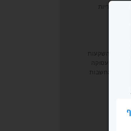
 הקטגוריות
שפטי
לן
הול
סקים
יננסים והשקעות
ריירה ותעסוקה
ובנות ומחשבות