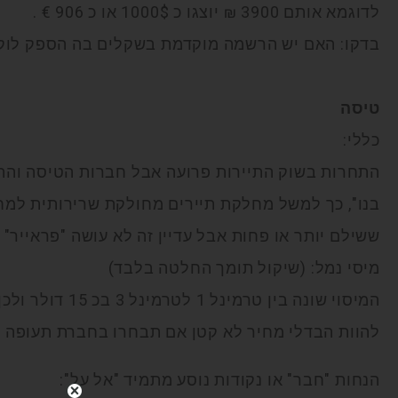
לדוגמא אותם 3900 ₪ יוצגו כ 1000$ או כ 906 € .
בדקו: האם יש הרשמה מוקדמת בשקלים בה הספק לוקח
טיסה
כללי:
התחרות בשוק התיירות פרועה אבל חברות הטיסה והתיי
בנו", כך למשל מחלקת תיירים מחולקת שרירותית למחיר
ששילם יותר או פחות אבל עדיין זה לא עושה "פראייר" 
מיסי נמל: (שיקול תומך החלטה בלבד)
המיסוי שונה בין טר
להוות הבדלי מחיר לא קטן אם תבחרו בחברת תעופה ה
הנחות "חבר" או נקודות נוסע מתמיד "אל על":