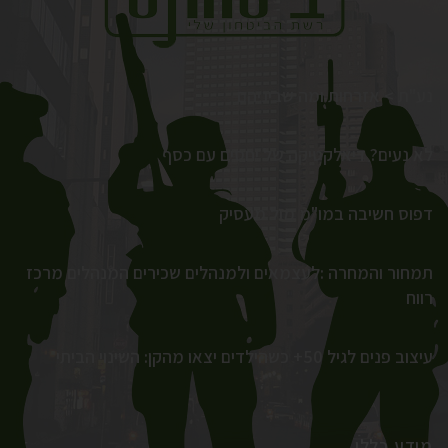
נע"ת > אזרחות ומה שביניהם
לא נעים? דיאלקטיקה של יחסים עם כסף
דפוס חשיבה במו"מ מול מעסיק
תמחור והמחרה :לעצמאים ולמנהלים שכירים המנהלים מרכז
רווח
עיצוב פנים לגיל 50+ כשהילדים יצאו מהקן: השינוי הביתי
מידע כללי