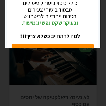
>ZOOMבאחד המחזורים הצטרף פורש ותיק
מעל עשור שהציג עצמו כסמנכ"ל בחברת
תחבורה גדולה
קרא עוד »
בלוג
לא נעים? דיאלקטיקה של יחסים
עם כסף