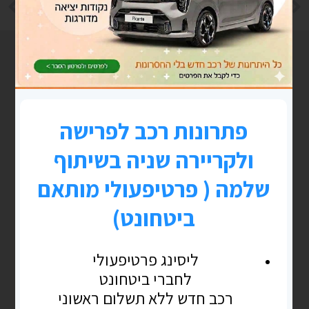
הגיג או שניים – לקראת יום ההולדת – אפריל 2020
סדנאות חו"ל ומגפת הקורונה
פוסטים נוספים
בלוג
נע"ת > אזרחות ומה שביניהם
נלך קצת במנהרת הזמן לימי הקורונה ולקורס
דירקטורים מקוון בסגר בהמצאה שהכרנו