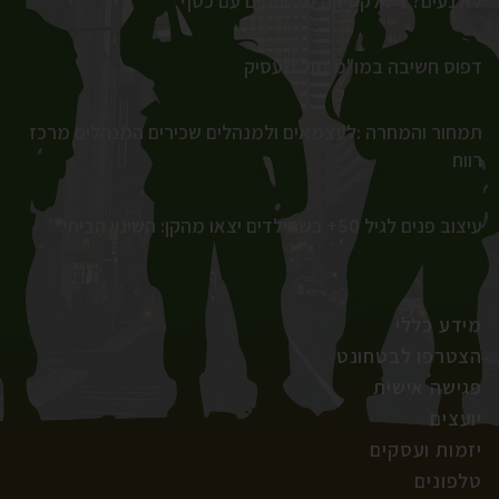
לא נעים? דיאלקטיקה של יחסים עם כסף
דפוס חשיבה במו"מ מול מעסיק
תמחור והמחרה :לעצמאים ולמנהלים שכירים המנהלים מרכז
רווח
עיצוב פנים לגיל 50+ כשהילדים יצאו מהקן: השינוי הביתי
מידע כללי
הצטרפו לבטחונט
פגישה אישית
יועצים
יזמות ועסקים
טלפונים