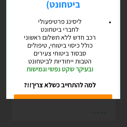
בלוג
נע"ת > אזרחות ומה שביניהם
נלך קצת במנהרת הזמן לימי הקורונה ולקורס
דירקטורים מקוון בסגר בהמצאה שהכרנו
>ZOOMבאחד המחזורים הצטרף פורש ותיק
מעל עשור שהציג עצמו כסמנכ"ל בחברת
תחבורה גדולה
קרא עוד »