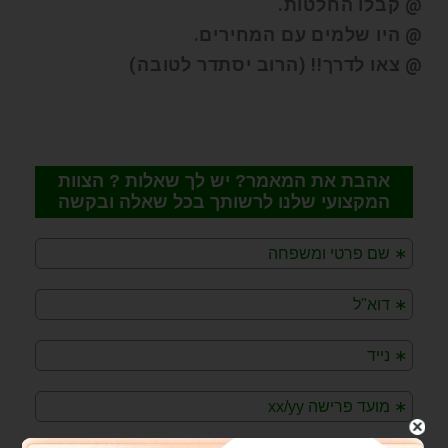
@ קבלו החלטות.
@ היו שלמים עם המחירים.
@ צאו לדרך!! (הרוב יסתדר לטובה)