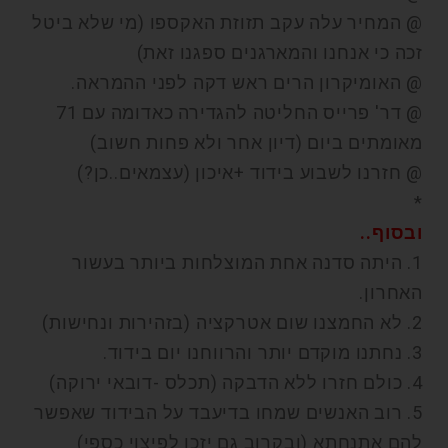
@ המחיר עלה עקב תזוזת האקספו (מי שלא ביטל
זכה כי אנחנו והמארגנים ספגנו זאת)
@ האומיקרון הרים ראש דקה לפני ההמראה.
@ דר' פרייס החליטה להגדירה כאדומה עם 71
מאומתים ביום (דיון אחר ולא פחות חשוב)
@ חזרנו לשבוע בידוד +איכון (עצמאים..כן?)
*
ובסוף..
1. היתה סדנה אחת המוצלחות ביותר בעשור
האחרון.
2. לא החמצנו שום אטרקציה (בזהירות ונחישות)
3. נחתנו מוקדם יותר והרווחנו יום בידוד.
4. כולם חזרו ללא הדבקה (תכלס -דובאי ירוקה)
5. רוב האנשים שמחו בדיעבד על הבידוד שאפשר
להם אתנחתא (ובקרוב גם יזכו לפיצוי כספי)