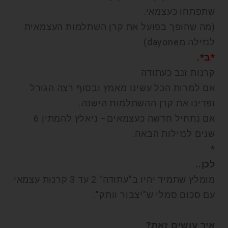
שתפתחו כעצמאי.
(מה שהופך בפועל את קרן השתלמות העצמאית
לנזילה מdayone)
*ב*.
קרנות זנב כעתודה
אם למרות הכל עשינו מאמץ ובסוף רצה הגורל
ופדינו את קרן ההשתלמות הישנה.
אם נתחיל חדשה כעצמאים– ניאלץ להמתין 6
שנים לנזילות הבאה.
*
לכן..
מומלץ שתמיד יהיו ב"עתודה" 2 עד 3 קרנות עצמאי
עם סכום סמלי ש"יצבור וותק".
איך עושים זאת?