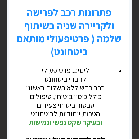
נע"ת > אזרחות ומה שביניהם
נלך קצת במנהרת הזמן לימי הקורונה ולקורס
דירקטורים מקוון בסגר בהמצאה שהכרנו
>ZOOMבאחד המחזורים הצטרף פורש ותיק
מעל עשור שהציג עצמו כסמנכ"ל בחברת
תחבורה גדולה
קרא עוד »
בלוג