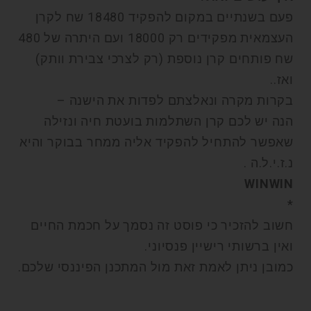
פעם בשנתיים במקום להפקיד 18480 שח לקרן
העצמאית מפקידים רק 18000 ועם היתרה של 480
שח פותחים קרן נוספת (רק לצרכי צבירת וותק)
ואז..
בקרות מקרה ונאלצתם לפדות את הישנה –
הנה יש לכם קרן השתלמות בועטת חיה ונזילה
שאפשר להתחיל להפקיד אליה ממחר בבוקר והיא
נ.ז.י.ל.ה .
WINWIN
*
חשוב להזכיר כי פוסט זה נסמך על חכמת החיים
ואין ברשותי רישיין פנסיוני.
כמובן ניתן לאמת זאת מול המתכנן הפיננסי שלכם.