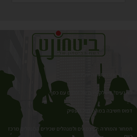
נע"ת > אזרחות ומה שביניהם
לא נעים? דיאלקטיקה של יחסים עם כסף
דפוס חשיבה במו"מ מול מעסיק
תמחור והמחרה :לעצמאים ולמנהלים שכירים המנהלים מרכז
רווח