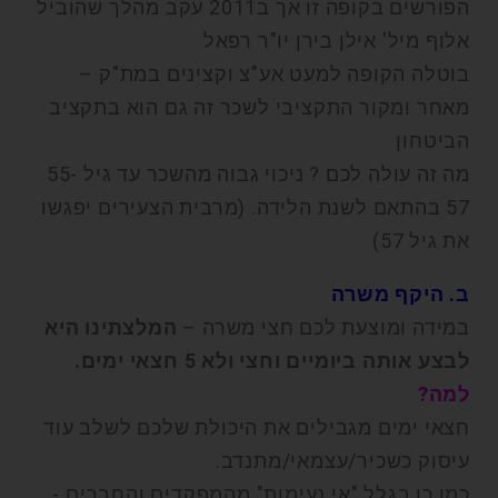
הפורשים בקופה זו אך ב2011 עקב מהלך שהוביל
אלוף מיל' אילן בירן יו"ר רפאל
בוטלה הקופה למעט אע"צ וקצינים במת"ק –
מאחר ומקור התקציבי לשכר זה גם הוא בתקציב
הביטחון
מה זה עולה לכם ? ניכוי גבוה מהשכר עד גיל 55-
57 בהתאם לשנת הלידה. (מרבית הצעירים יפגשו
את גיל 57)
ב. היקף משרה
במידה ומוצעת לכם חצי משרה –
המלצתינו היא
לבצע אותה ביומיים וחצי ולא 5 חצאי ימים.
למה?
חצאי ימים מגבילים את היכולת שלכם לשלב עוד
עיסוק כשכיר/עצמאי/מתנדב.
כמו כן בגלל "אי נעימות" מהמפקדים והחברים -