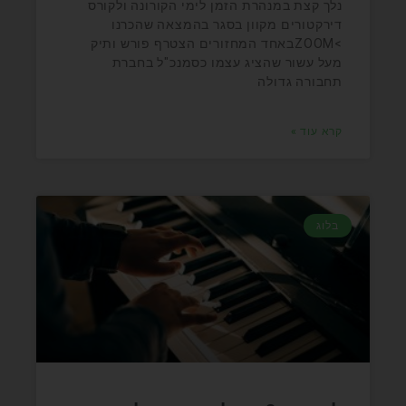
נלך קצת במנהרת הזמן לימי הקורונה ולקורס
דירקטורים מקוון בסגר בהמצאה שהכרנו
>ZOOMבאחד המחזורים הצטרף פורש ותיק
מעל עשור שהציג עצמו כסמנכ"ל בחברת
תחבורה גדולה
קרא עוד »
בלוג