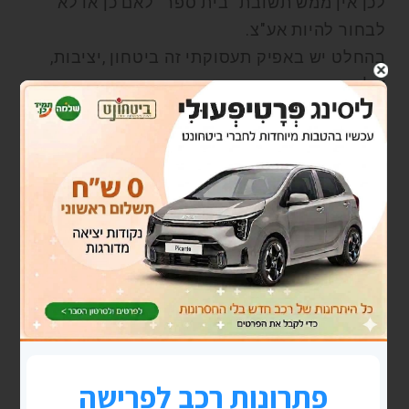
לכן אין ממש תשובת "בית ספר" לאם כן או לא
לבחור להיות אע"צ.
בהחלט יש באפיק תעסוקתי זה ביטחון ,יציבות,
שליחות, נחיצות ומשמעות.
הנתונים תומכי החלטה שלך הינם מצב הכלכלי,
מצב משפחתי, גיל הפרישה, תעסוקה חלופית
באזור מגוריך ובחלומות האישיים והמקצועיים
שתרצ/י להגשים.
בברכת "פרגן, תרוויח"