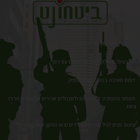
נע"ת > אזרחות ומה שביניהם
לא נעים? דיאלקטיקה של יחסים עם כסף
דפוס חשיבה במו"מ מול מעסיק
תמחור והמחרה :לעצמאים ולמנהלים שכירים המנהלים מרכז
רווח
עיצוב פנים לגיל 50+ כשהילדים יצאו מהקן: השינוי הביתי