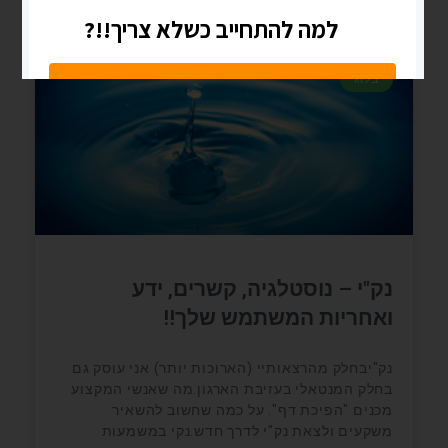
בלוג
נק"י – נוסטלגיה, קשרים, ידע
ואחריות המשתמש שלך!!
נק"יבחלק מהרצאותיי (הארוכות יותר) אני עוסק גם
בחלק המנטאלי בעזיבת הארגון.מה שאנשי המקצוע
מכנים "הפיכת דף". על כמה שחשוב להשאיר
משקעים ולצאת נק"י לדרך חדש.נקי במשמעות