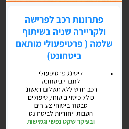
בלוג
פוליסת חיסכון -קווים לדמותו של
חיסכון מנצח
רקע בשנת 2010 נחשפתי לראשונה ומאז אני גם שם.
המוצר היה חדש מאד בשוק, הבנקים "העלימו" את
המידע אודותיו. והסטטוס שלו היה כשל מוצר בוטיק
READ MORE »
ספטמבר 14, 2021
אין תגובות