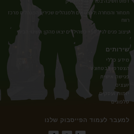
דפוס חשיבה במו"מ מול מעסיק
תמחור והמחרה :לעצמאים ולמנהלים שכירים המנהלים מרכז
רווח
עיצוב פנים לגיל 50+ כשהילדים יצאו מהקן: השינוי הביתי
שירותים
מידע כללי
הצטרפו לבטחונט
פגישה אישית
יועצים
יזמות ועסקים
טלפונים
למעבר לעמוד הפייסבוק שלנו