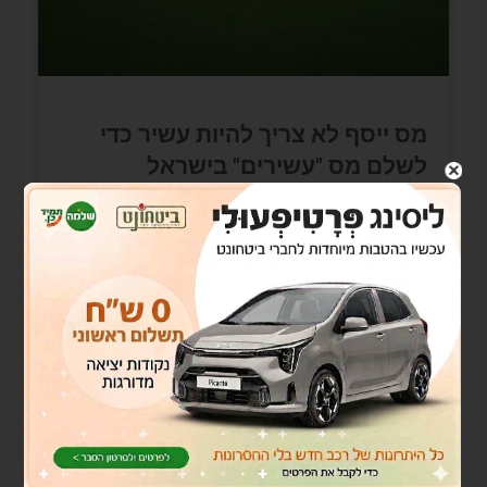
מס ייסף לא צריך להיות עשיר כדי
לשלם מס "עשירים" בישראל
לא צריך להיות עשיר כדי לשלם מס "עשירים"
בישראללמה לשים לב לקראת סוף שנה ..עצמאי וגם
שכיר (ובעצם כולם)–רקעזוכרים את חוק ההסדרים
שהומצא בשנות ה80
READ MORE »
ספטמבר 20, 2021
אין תגובות